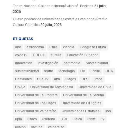
Teatro Nacional Chileno estrenará «No sé. Beckett»
31 julio,
2026
Cuatro podcast de universidades estatales van por el Premio
Cultura Científica
30 julio, 2026
ETIQUETAS
arte
astronomia
Chile
ciencia
Congreso Futuro
covid19
CUECH
cultura
Educación Superior
innovacion
Investigación
patrimonio
Sostenibilidad
sustentabilidad
teatro
tecnologia
UA
uchile
UDA
Uestatales
UESTV
ufro
ulagos
ULS
umce
UNAP
Universidad de Antofagasta
Universidad de Chile
Universidad de La Frontera
Universidad de La Serena
Universidad de Los Lagos
Universidad de O'Higgins
Universidad de Valparaíso
Universidades Estatales
uoh
upla
usach
userena
UTA
utalca
utem
uv
uvalpo
vacuna
valparaiso