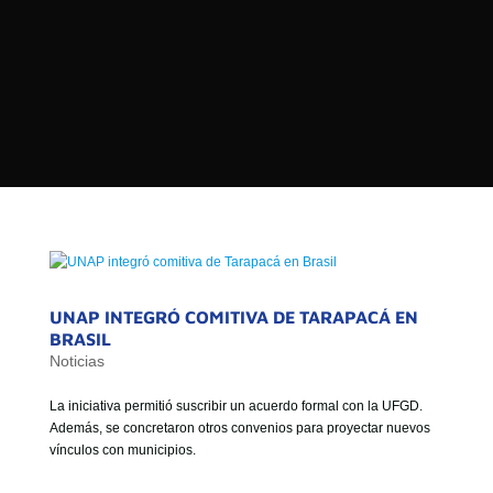

PROGRAMAS

NOTICIAS
NOSOTROS


SEÑALES EN VIVO
RED DE MEDIOS DE COMUNICACIÓN
Buscar:
DE LAS UNIVERSIDADES DEL
ESTADO DE CHILE
QUIENES SOMOS
UNAP INTEGRÓ COMITIVA DE TARAPACÁ EN
MISIÓN
BRASIL
Noticias
VISIÓN
La iniciativa permitió suscribir un acuerdo formal con la UFGD.
Además, se concretaron otros convenios para proyectar nuevos
vínculos con municipios.