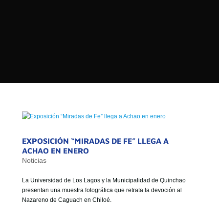

PROGRAMAS

NOTICIAS
NOSOTROS


SEÑALES EN VIVO
RED DE MEDIOS DE COMUNICACIÓN
Buscar:
DE LAS UNIVERSIDADES DEL
ESTADO DE CHILE
QUIENES SOMOS
EXPOSICIÓN “MIRADAS DE FE” LLEGA A
MISIÓN
ACHAO EN ENERO
Noticias
VISIÓN
La Universidad de Los Lagos y la Municipalidad de Quinchao
presentan una muestra fotográfica que retrata la devoción al
Nazareno de Caguach en Chiloé.