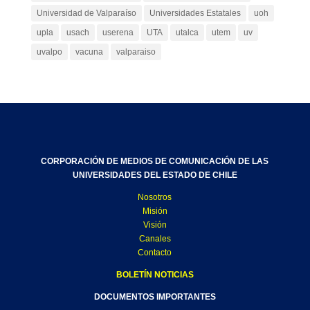
Universidad de Valparaíso
Universidades Estatales
uoh
upla
usach
userena
UTA
utalca
utem
uv
uvalpo
vacuna
valparaiso
CORPORACIÓN DE MEDIOS DE COMUNICACIÓN DE LAS
UNIVERSIDADES DEL ESTADO DE CHILE
Nosotros
Misión
Visión
Canales
Contacto
BOLETÍN NOTICIAS
DOCUMENTOS IMPORTANTES