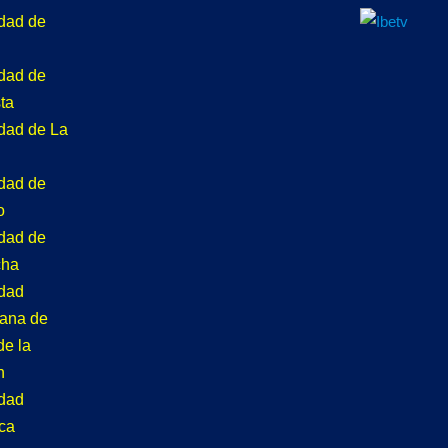
idad de
idad de
ta
idad de La
idad de
o
idad de
cha
idad
tana de
de la
n
idad
ca