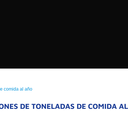
EDIOS DE COMUNICACIÓN DE LAS UNIVERSIDADES
CHILE
Buscar:
SOMOS
GOBIERNO CORPOR
NUESTRO EQUIPO
LONES DE TONELADAS DE COMIDA A