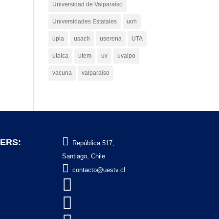
Universidad de Valparaíso
Universidades Estatales
uoh
upla
usach
userena
UTA
utalca
utem
uv
uvalpo
vacuna
valparaiso

ERS:
República 517,
Santiago, Chile

contacto@uestv.cl

