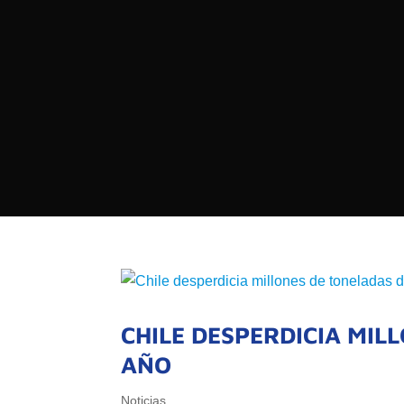

PROGRAMAS

NOTICIAS
NOSOTROS

RED DE M

SEÑALES EN VIVO
QUIENES 
MISIÓN
VISIÓN
CHILE DESPERDICIA MIL
AÑO
Noticias