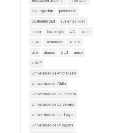
Educación Superior
innovacion
Investigación
patrimonio
Sostenibilidad
sustentabilidad
teatro
tecnologia
UA
uchile
UDA
Uestatales
UESTV
ufro
ulagos
ULS
umce
UNAP
Universidad de Antofagasta
Universidad de Chile
Universidad de La Frontera
Universidad de La Serena
Universidad de Los Lagos
Universidad de O'Higgins