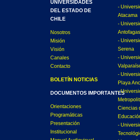
UNIVERSIDADES
- Univers
DEL ESTADO DE
Atacama
CHILE
- Univers
Antofagas
Nosotros
- Univers
Misión
Serena
Visión
- Univers
Canales
Valparaís
Contacto
- Univers
BOLETÍN NOTICIAS
Playa An
- Univers
DOCUMENTOS IMPORTANTES
Metropoli
Orientaciones
Ciencias 
Programáticas
Educació
Presentación
- Univers
Institucional
Tecnológi