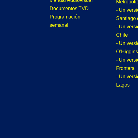
Manual Audiovisual
Metropoli
Documentos TVD
- Univers
Programación
Santiago 
semanal
- Univers
Chile
- Univers
O’Higgins
- Universi
Frontera
- Univers
Lagos