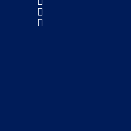


