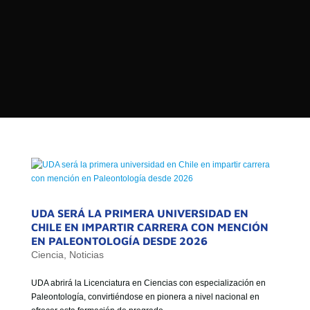

PROGRAMAS

NOTICIAS
NOSOTROS


SEÑALES EN VIVO
RED DE MEDIOS DE COMUNICACIÓN
Buscar:
DE LAS UNIVERSIDADES DEL
ESTADO DE CHILE
QUIENES SOMOS
MISIÓN
UDA SERÁ LA PRIMERA UNIVERSIDAD EN
CHILE EN IMPARTIR CARRERA CON MENCIÓN
VISIÓN
EN PALEONTOLOGÍA DESDE 2026
Ciencia
,
Noticias
UDA abrirá la Licenciatura en Ciencias con especialización en
Paleontología, convirtiéndose en pionera a nivel nacional en