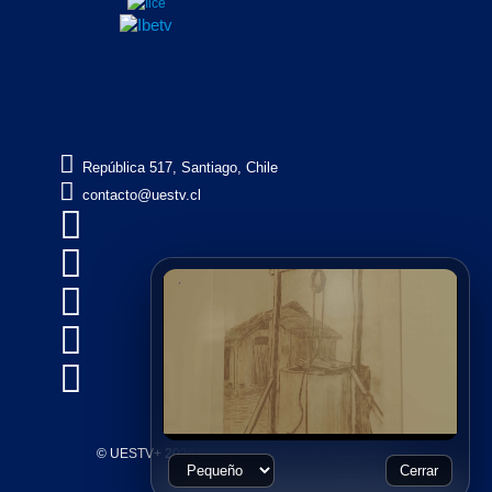

República 517, Santiago, Chile

contacto@uestv.cl





© UESTV+ 2026, Todos los Derechos Reservados
Cerrar