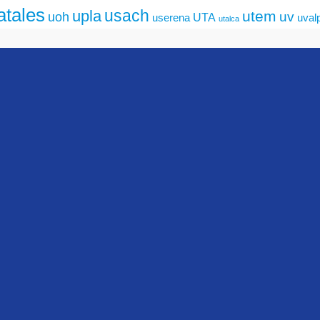
atales
usach
upla
utem
uv
uoh
UTA
userena
uval
utalca