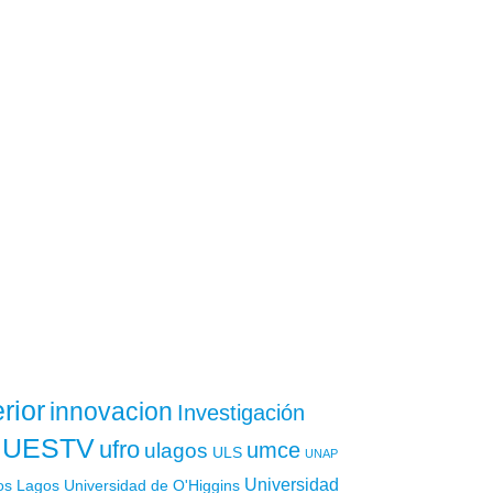
rior
innovacion
Investigación
UESTV
ufro
ulagos
umce
ULS
UNAP
Universidad
os Lagos
Universidad de O'Higgins