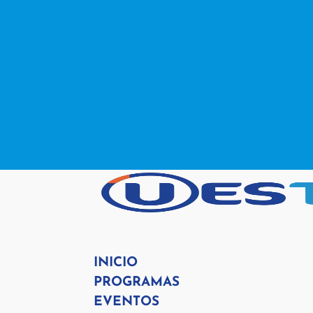
contacto@www.uestv.cl
Facebook
X
Instagram
RSS
Facebook
X
Instagram
RSS
INICIO
PROGRAMAS
EVENTOS