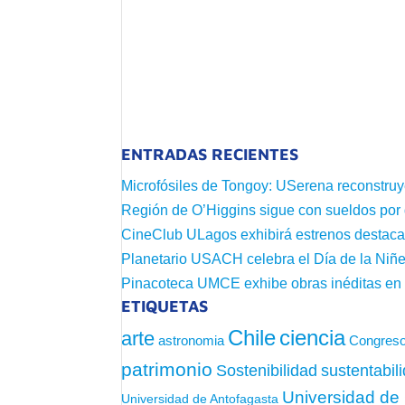
ENTRADAS RECIENTES
Microfósiles de Tongoy: USerena reconstruy
Región de O’Higgins sigue con sueldos por
CineClub ULagos exhibirá estrenos destac
Planetario USACH celebra el Día de la Niñe
Pinacoteca UMCE exhibe obras inéditas e
ETIQUETAS
Chile
ciencia
arte
astronomia
Congreso
patrimonio
sustentabil
Sostenibilidad
Universidad de 
Universidad de Antofagasta