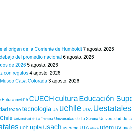
e el origen de la Corriente de Humboldt
7 agosto, 2026
 debajo del promedio nacional
6 agosto, 2026
ados de 2026
5 agosto, 2026
z con regalos
4 agosto, 2026
n Museo Casa Colorada
3 agosto, 2026
cultura
Educación Supe
CUECH
 Futuro
covid19
uchile
Uestatales
tecnologia
idad
teatro
UDA
UA
Chile
Universidad de L
Universidad de La Serena
Universidad de La Frontera
atales
usach
upla
utem
uv
uoh
UTA
userena
uval
utalca