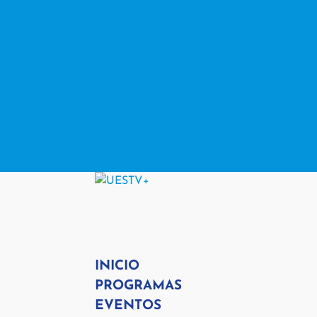
contacto@www.uestv.cl
Facebook
X
Instagram
RSS
Facebook
X
Instagram
RSS
INICIO
PROGRAMAS
EVENTOS