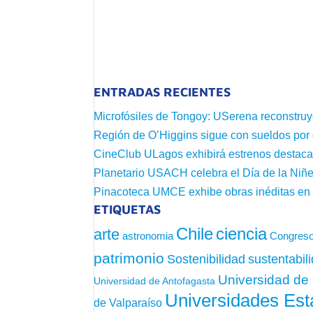
ENTRADAS RECIENTES
Microfósiles de Tongoy: USerena reconstruy
Región de O’Higgins sigue con sueldos por
CineClub ULagos exhibirá estrenos destac
Planetario USACH celebra el Día de la Niñe
Pinacoteca UMCE exhibe obras inéditas e
ETIQUETAS
Chile
ciencia
arte
astronomia
Congreso
patrimonio
sustentabil
Sostenibilidad
Universidad de 
Universidad de Antofagasta
Universidades Est
de Valparaíso