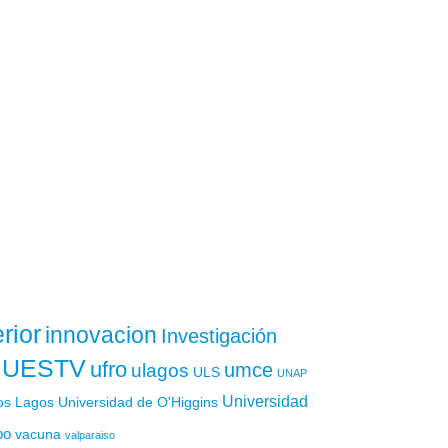
rior
innovacion
Investigación
UESTV
ufro
ulagos
umce
ULS
UNAP
Universidad
os Lagos
Universidad de O'Higgins
po
vacuna
valparaiso