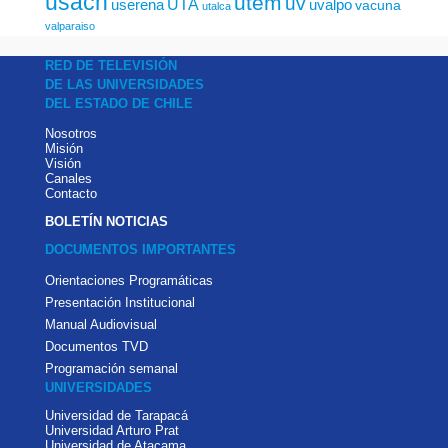
usach
utem
uv
UTA
userena
uvalpo
vacuna
utalca
valparaiso
RED DE TELEVISIÓN
DE LAS UNIVERSIDADES
DEL ESTADO DE CHILE
Nosotros
Misión
Visión
Canales
Contacto
BOLETÍN NOTICIAS
DOCUMENTOS IMPORTANTES
Orientaciones Programáticas
Presentación Institucional
Manual Audiovisual
Documentos TVD
Programación semanal
UNIVERSIDADES
Universidad de Tarapacá
Universidad Arturo Prat
Universidad de Atacama