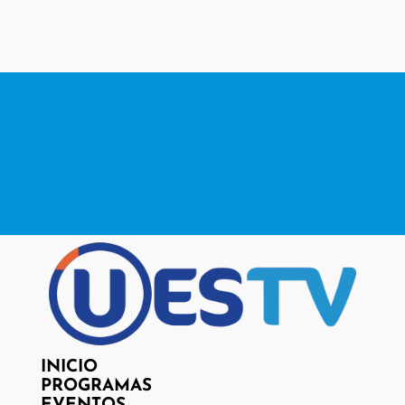
contacto@www.uestv.cl
Facebook
X
Instagram
RSS
Facebook
X
Instagram
RSS
INICIO
PROGRAMAS