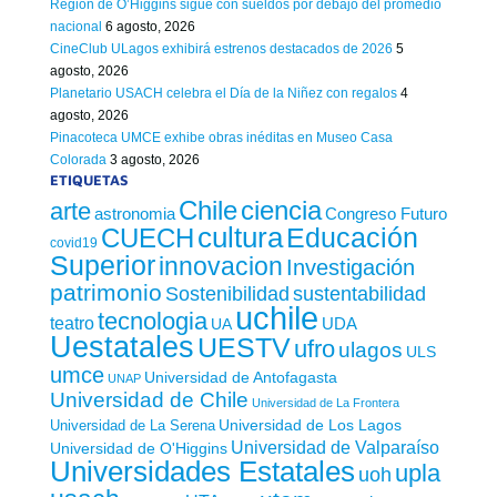
Región de O’Higgins sigue con sueldos por debajo del promedio
nacional
6 agosto, 2026
CineClub ULagos exhibirá estrenos destacados de 2026
5
agosto, 2026
Planetario USACH celebra el Día de la Niñez con regalos
4
agosto, 2026
Pinacoteca UMCE exhibe obras inéditas en Museo Casa
Colorada
3 agosto, 2026
ETIQUETAS
Chile
ciencia
arte
astronomia
Congreso Futuro
cultura
Educación
CUECH
covid19
Superior
innovacion
Investigación
patrimonio
sustentabilidad
Sostenibilidad
uchile
tecnologia
teatro
UDA
UA
Uestatales
UESTV
ufro
ulagos
ULS
umce
Universidad de Antofagasta
UNAP
Universidad de Chile
Universidad de La Frontera
Universidad de Los Lagos
Universidad de La Serena
Universidad de Valparaíso
Universidad de O'Higgins
Universidades Estatales
upla
uoh