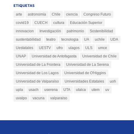
ETIQUETAS
arte
astronomia
Chile
ciencia
Congreso Futuro
covid19
CUECH
cultura
Educación Superior
innovacion
Investigación
patrimonio
Sostenibilidad
sustentabilidad
teatro
tecnologia
UA
uchile
UDA
Uestatales
UESTV
ufro
ulagos
ULS
umce
UNAP
Universidad de Antofagasta
Universidad de Chile
Universidad de La Frontera
Universidad de La Serena
Universidad de Los Lagos
Universidad de O'Higgins
Universidad de Valparaíso
Universidades Estatales
uoh
upla
usach
userena
UTA
utalca
utem
uv
uvalpo
vacuna
valparaiso