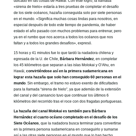
ubicado en las costas de Hawái. Con este logro, la llamada
GOBIERNO CORPORATIVO
«sirena de hielo» estaría a tres pruebas de completar el desafío
de los siete océanos, hazaña conseguida solo por siete personas
NUESTRO EQUIPO
en el mundo. «Significa muchas cosas lindas para nosotros, en
especial después de todo este tiempo de pandemia, de haber
estado el año pasado con muchos problemas para entrenar, pero
ya en el rumbo que nos acerca a todos los océanos que nos
faltan y a todos los grandes desafíos», expresó.
15 horas y 41 minutos fue lo que tardó la nadadora chilena y
egresada de la U. de Chile,
Bárbara Hernández
, en completar
los 45 kilómetros que separan a las islas Molokai y O’Ahu, en
Hawái,
convirtiéndose así en la primera sudamericana en
lograr esta hazaña que solo han conseguido 60 personas en el
mundo
. Sin embargo, el tramo no estuvo exento de dificultades
para la llamada “sirena de hielo”, ya que además de la extensión
del canal y del cansancio tuvo que continuar los últimos 6
kilómetros del recorrido tras el roce con dos fragatas portuguesas.
La hazaña del canal Molokai es también para Bárbara
Hernández el cuarto océano completado en el desafío de los
Siete Océanos
, que la nadadora busca terminar para convertirse
en la primera persona sudamericana en conseguirlo y sumarse
así a las otras siete personas en el mundo que lo han hecho.