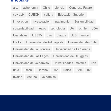
ETIQUETAS
arte
astronomia
Chile
ciencia
Congreso Futuro
covid19
CUECH
cultura
Educación Superior
innovacion
Investigación
patrimonio
Sostenibilidad
sustentabilidad
teatro
tecnologia
UA
uchile
UDA
Uestatales
UESTV
ufro
ulagos
ULS
umce
UNAP
Universidad de Antofagasta
Universidad de Chile
Universidad de La Frontera
Universidad de La Serena
Universidad de Los Lagos
Universidad de O'Higgins
Universidad de Valparaíso
Universidades Estatales
uoh
upla
usach
userena
UTA
utalca
utem
uv
uvalpo
vacuna
valparaiso