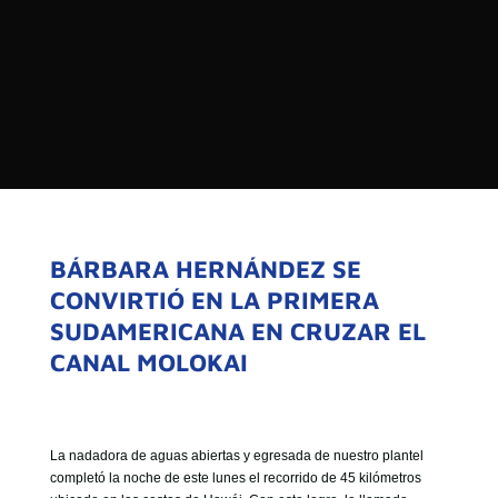

PROGRAMAS

NOTICIAS
NOSOTROS


SEÑALES EN VIVO
RED DE MEDIOS DE COMUNICACIÓN
Buscar:
DE LAS UNIVERSIDADES DEL
ESTADO DE CHILE
BÁRBARA HERNÁNDEZ SE
CONVIRTIÓ EN LA PRIMERA
QUIENES SOMOS
SUDAMERICANA EN CRUZAR EL
MISIÓN
CANAL MOLOKAI
VISIÓN
La nadadora de aguas abiertas y egresada de nuestro plantel
completó la noche de este lunes el recorrido de 45 kilómetros