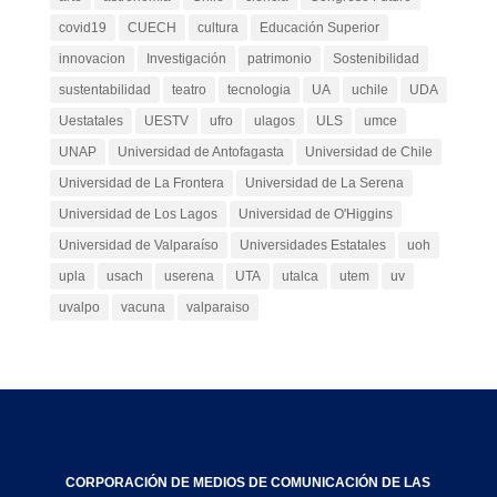
covid19
CUECH
cultura
Educación Superior
innovacion
Investigación
patrimonio
Sostenibilidad
sustentabilidad
teatro
tecnologia
UA
uchile
UDA
Uestatales
UESTV
ufro
ulagos
ULS
umce
UNAP
Universidad de Antofagasta
Universidad de Chile
Universidad de La Frontera
Universidad de La Serena
Universidad de Los Lagos
Universidad de O'Higgins
Universidad de Valparaíso
Universidades Estatales
uoh
upla
usach
userena
UTA
utalca
utem
uv
uvalpo
vacuna
valparaiso
CORPORACIÓN DE MEDIOS DE COMUNICACIÓN DE LAS