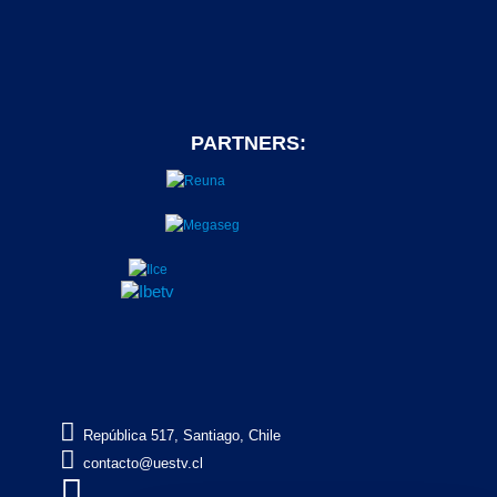
PARTNERS:

República 517, Santiago, Chile

contacto@uestv.cl
