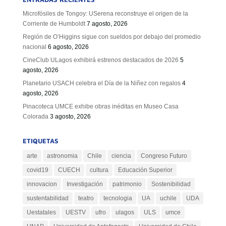
Microfósiles de Tongoy: USerena reconstruye el origen de la
Corriente de Humboldt
7 agosto, 2026
Región de O’Higgins sigue con sueldos por debajo del promedio
nacional
6 agosto, 2026
CineClub ULagos exhibirá estrenos destacados de 2026
5
agosto, 2026
Planetario USACH celebra el Día de la Niñez con regalos
4
agosto, 2026
Pinacoteca UMCE exhibe obras inéditas en Museo Casa
Colorada
3 agosto, 2026
ETIQUETAS
arte
astronomia
Chile
ciencia
Congreso Futuro
covid19
CUECH
cultura
Educación Superior
innovacion
Investigación
patrimonio
Sostenibilidad
sustentabilidad
teatro
tecnologia
UA
uchile
UDA
Uestatales
UESTV
ufro
ulagos
ULS
umce