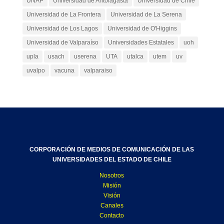
UNAP
Universidad de Antofagasta
Universidad de Chile
Universidad de La Frontera
Universidad de La Serena
Universidad de Los Lagos
Universidad de O'Higgins
Universidad de Valparaíso
Universidades Estatales
uoh
upla
usach
userena
UTA
utalca
utem
uv
uvalpo
vacuna
valparaiso
CORPORACIÓN DE MEDIOS DE COMUNICACIÓN DE LAS
UNIVERSIDADES DEL ESTADO DE CHILE
Nosotros
Misión
Visión
Canales
Contacto