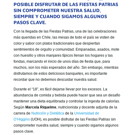
GOBIERNO CORPORATIVO
POSIBLE DISFRUTAR DE LAS FIESTAS PATRIAS
SIN COMPROMETER NUESTRA SALUD,
NUESTRO EQUIPO
SIEMPRE Y CUANDO SIGAMOS ALGUNOS
PASOS CLAVE.
Con la llegada de las Fiestas Patrias, una de las celebraciones
más queridas en Chile, las mesas de todo el país se visten de
color y sabor con platos tradicionales que despiertan
sentimientos de orgullo y comunidad. Empanadas, asados, mote
con huesillo y otros manjares típicos llenan los hogares y las
fondas, marcando el inicio de unos días de fiesta que, para
muchos, son los más esperados del año. Sin embargo, mientras
disfrutamos de estos deliciosos banquetes, es importante
recordar que no debemos descuidar nuestra salud.
Durante el “18”, es fácil dejarse llevar por los excesos. La
abundancia de comida y bebida puede hacer que sea un desafío
mantener una dieta equilibrada y controlar la ingesta de calorías.
Según
Marcela Riquelme
, nutricionista y docente adjunta de la
carrera de
Nutrición y Dietética
de la
Universidad de
O’Higgins
(UOH), es posible disfrutar de las Fiestas Patrias sin
comprometer nuestra salud, siempre y cuando sigamos algunos
pasos clave.