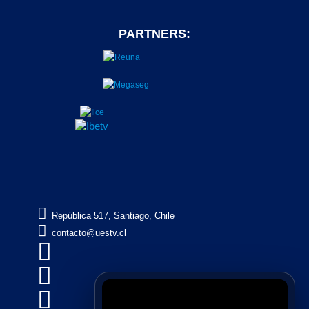
PARTNERS:

República 517, Santiago, Chile

contacto@uestv.cl


