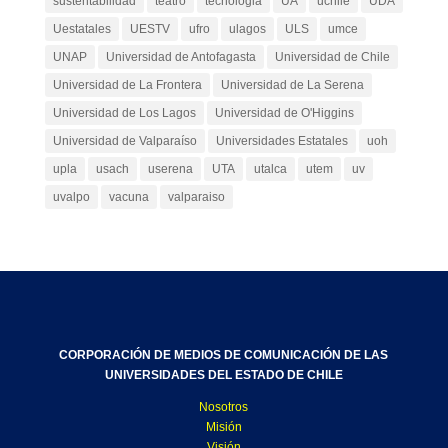
sustentabilidad
teatro
tecnologia
UA
uchile
UDA
Uestatales
UESTV
ufro
ulagos
ULS
umce
UNAP
Universidad de Antofagasta
Universidad de Chile
Universidad de La Frontera
Universidad de La Serena
Universidad de Los Lagos
Universidad de O'Higgins
Universidad de Valparaíso
Universidades Estatales
uoh
upla
usach
userena
UTA
utalca
utem
uv
uvalpo
vacuna
valparaiso
CORPORACIÓN DE MEDIOS DE COMUNICACIÓN DE LAS
UNIVERSIDADES DEL ESTADO DE CHILE
Nosotros
Misión
Visión