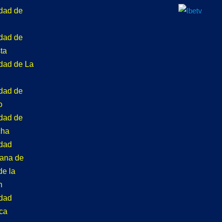
idad de
idad de
ta
idad de La
idad de
o
idad de
cha
idad
tana de
de la
n
idad
ca