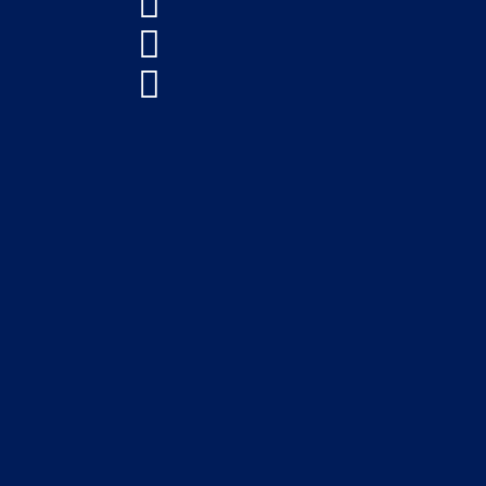


