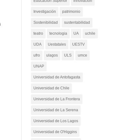
Educación Superior
innovacion
Investigación
patrimonio
Sostenibilidad
sustentabilidad
a
teatro
tecnologia
UA
uchile
UDA
Uestatales
UESTV
ufro
ulagos
ULS
umce
UNAP
Universidad de Antofagasta
Universidad de Chile
Universidad de La Frontera
Universidad de La Serena
Universidad de Los Lagos
Universidad de O'Higgins