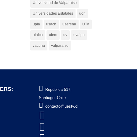
Universidad de Valparaíso
Universidades Estatales
uoh
upla
usach
userena
UTA
utalca
utem
uv
uvalpo
vacuna
valparaiso

ERS:
República 517,
Santiago, Chile

contacto@uestv.cl

