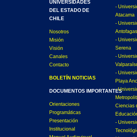
UNIVERSIDADES
- Univers
DEL ESTADO DE
Atacama
CHILE
- Univers
Antofagas
Nosotros
- Univers
Misión
Serena
Visión
- Univers
Canales
Valparaís
Contacto
- Univers
BOLETÍN NOTICIAS
Playa An
- Univers
DOCUMENTOS IMPORTANTES
Metropoli
Orientaciones
Ciencias 
Programáticas
Educació
Presentación
- Univers
Institucional
Tecnológi