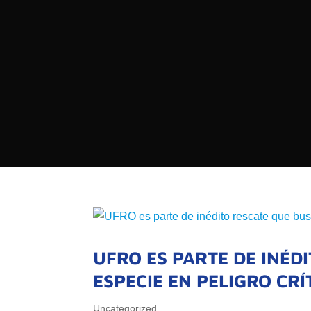

PROGRAMAS

NOTICIAS
NOSOTROS

RED DE M

SEÑALES EN VIVO
QUIENES 
MISIÓN
VISIÓN
UFRO ES PARTE DE INÉD
ESPECIE EN PELIGRO CR
Uncategorized