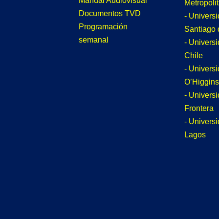
Manual Audiovisual
Metropoli
Documentos TVD
- Univers
Programación
Santiago 
semanal
- Univers
Chile
- Univers
O’Higgins
- Universi
Frontera
- Univers
Lagos