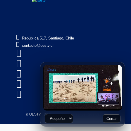

República 517, Santiago, Chile

contacto@uestv.cl





© UESTV+ 2026, Todos los Derechos Reservados
Cerrar