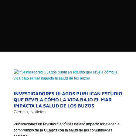

PROGRAMAS

NOTICIAS
NOSOTROS


SEÑALES EN VIVO
RED DE MEDIOS DE COMUNICACIÓN
Buscar:
DE LAS UNIVERSIDADES DEL
ESTADO DE CHILE
QUIENES SOMOS
MISIÓN
INVESTIGADORES ULAGOS PUBLICAN ESTUDIO
QUE REVELA CÓMO LA VIDA BAJO EL MAR
VISIÓN
IMPACTA LA SALUD DE LOS BUZOS
Ciencia
,
Noticias
Publicaciones en revistas científicas de alto impacto fortalecen el
compromiso de la ULagos con la salud de las comunidades