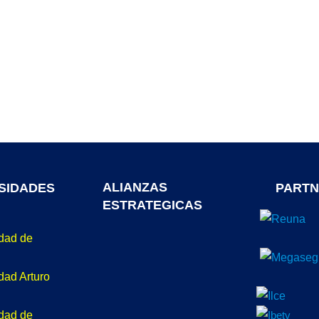
ALIANZAS
SIDADES
PARTN
ESTRATEGICAS
idad de
dad Arturo
idad de