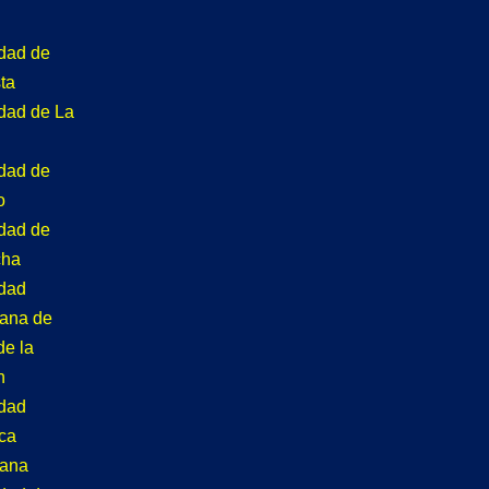
idad de
ta
idad de La
idad de
o
idad de
cha
idad
tana de
de la
n
idad
ca
tana