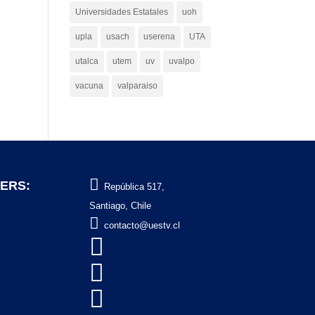
Universidades Estatales
uoh
upla
usach
userena
UTA
utalca
utem
uv
uvalpo
vacuna
valparaiso

ERS:
República 517,
Santiago, Chile

contacto@uestv.cl


