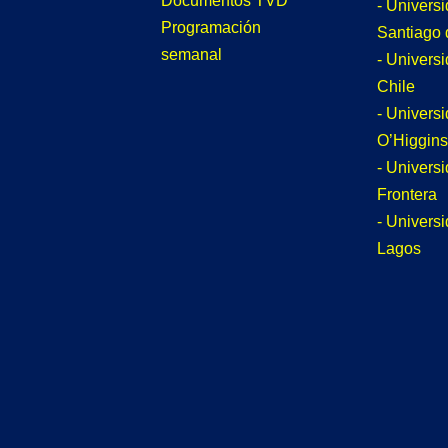
Documentos TVD
- Univers
Programación
Santiago 
semanal
- Univers
Chile
- Univers
O’Higgins
- Universi
Frontera
- Univers
Lagos