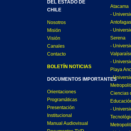
DEL ESTADO DE
Atacama
CHILE
- Univers
Antofagas
Nosotros
- Univers
Misión
Serena
Visión
- Univers
Canales
Valparaís
Contacto
- Univers
BOLETÍN NOTICIAS
Playa An
- Univers
DOCUMENTOS IMPORTANTES
Metropoli
Orientaciones
Ciencias 
Programáticas
Educació
Presentación
- Univers
Institucional
Tecnológi
Manual Audiovisual
Metropoli