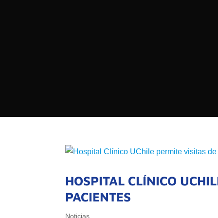

PROGRAMAS

NOTICIAS
NOSOTROS

RED DE M

SEÑALES EN VIVO
QUIENES 
MISIÓN
VISIÓN
HOSPITAL CLÍNICO UCHIL
PACIENTES
Noticias