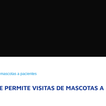
EDIOS DE COMUNICACIÓN DE LAS UNIVERSIDADES
CHILE
Buscar:
SOMOS
GOBIERNO CORPOR
NUESTRO EQUIPO
E PERMITE VISITAS DE MASCOTAS A