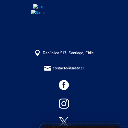

República 517, Santiago, Chile

contacto@uestv.cl


