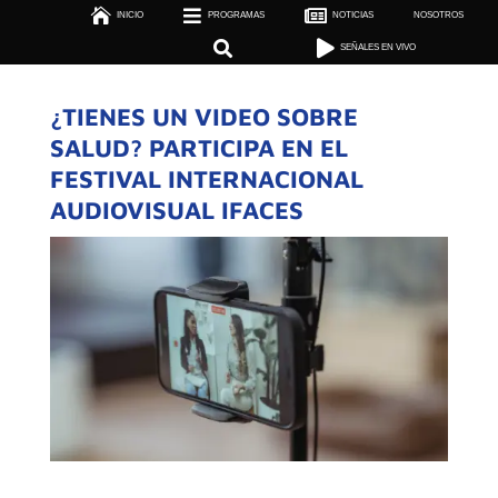



INICIO
PROGRAMAS

NOTICIAS
NOSOTROS

SEÑALES EN VIVO


SEÑALES EN VIVO
¿TIENES UN VIDEO SOBRE
SALUD? PARTICIPA EN EL
FESTIVAL INTERNACIONAL
AUDIOVISUAL IFACES