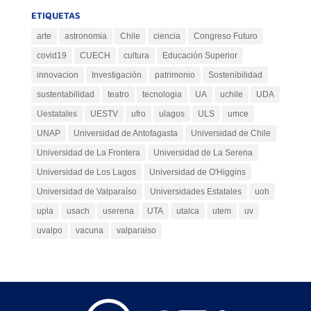
ETIQUETAS
arte
astronomia
Chile
ciencia
Congreso Futuro
covid19
CUECH
cultura
Educación Superior
innovacion
Investigación
patrimonio
Sostenibilidad
sustentabilidad
teatro
tecnologia
UA
uchile
UDA
Uestatales
UESTV
ufro
ulagos
ULS
umce
UNAP
Universidad de Antofagasta
Universidad de Chile
Universidad de La Frontera
Universidad de La Serena
Universidad de Los Lagos
Universidad de O'Higgins
Universidad de Valparaíso
Universidades Estatales
uoh
upla
usach
userena
UTA
utalca
utem
uv
uvalpo
vacuna
valparaiso