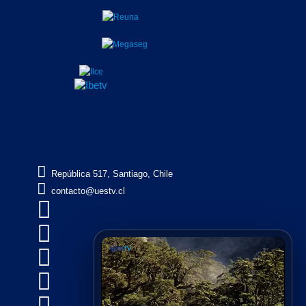

República 517, Santiago, Chile

contacto@uestv.cl




