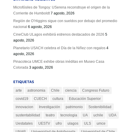
Microfósiles de Tongoy: USerena reconstruye el origen de la
Corriente de Humboldt
7 agosto, 2026
Región de O’Higgins sigue con sueldos por debajo del promedio
nacional
6 agosto, 2026
CineClub ULagos exhibirá estrenos destacados de 2026
5
agosto, 2026
Planetario USACH celebra el Día de la Niñez con regalos
4
agosto, 2026
Pinacoteca UMCE exhibe obras inéditas en Museo Casa
Colorada
3 agosto, 2026
ETIQUETAS
arte
astronomia
Chile
ciencia
Congreso Futuro
covid19
CUECH
cultura
Educación Superior
innovacion
Investigación
patrimonio
Sostenibilidad
sustentabilidad
teatro
tecnologia
UA
uchile
UDA
Uestatales
UESTV
ufro
ulagos
ULS
umce
UNAP
Universidad de Antofagasta
Universidad de Chile