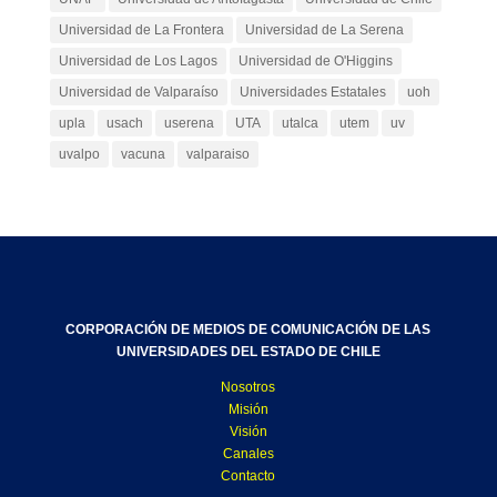
Universidad de La Frontera
Universidad de La Serena
Universidad de Los Lagos
Universidad de O'Higgins
Universidad de Valparaíso
Universidades Estatales
uoh
upla
usach
userena
UTA
utalca
utem
uv
uvalpo
vacuna
valparaiso
CORPORACIÓN DE MEDIOS DE COMUNICACIÓN DE LAS
UNIVERSIDADES DEL ESTADO DE CHILE
Nosotros
Misión
Visión
Canales
Contacto