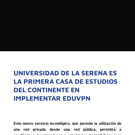

PROGRAMAS

NOTICIAS
NOSOTROS


SEÑALES EN VIVO
RED DE MEDIOS DE COMUNICACIÓN
Buscar:
DE LAS UNIVERSIDADES DEL
ESTADO DE CHILE
UNIVERSIDAD DE LA SERENA ES
LA PRIMERA CASA DE ESTUDIOS
QUIENES SOMOS
DEL CONTINENTE EN
MISIÓN
IMPLEMENTAR EDUVPN
VISIÓN
Este nuevo servicio tecnológico, que permite la utilización de
una red privada desde una red pública, permitirá a