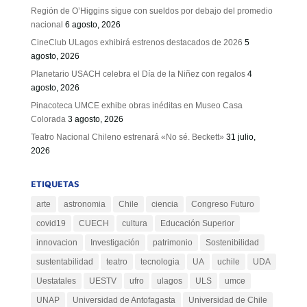
Región de O’Higgins sigue con sueldos por debajo del promedio
nacional
6 agosto, 2026
CineClub ULagos exhibirá estrenos destacados de 2026
5
agosto, 2026
Planetario USACH celebra el Día de la Niñez con regalos
4
agosto, 2026
Pinacoteca UMCE exhibe obras inéditas en Museo Casa
Colorada
3 agosto, 2026
Teatro Nacional Chileno estrenará «No sé. Beckett»
31 julio,
2026
ETIQUETAS
arte
astronomia
Chile
ciencia
Congreso Futuro
covid19
CUECH
cultura
Educación Superior
innovacion
Investigación
patrimonio
Sostenibilidad
sustentabilidad
teatro
tecnologia
UA
uchile
UDA
Uestatales
UESTV
ufro
ulagos
ULS
umce
UNAP
Universidad de Antofagasta
Universidad de Chile