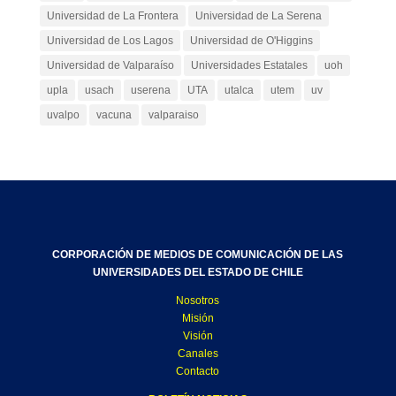
Universidad de La Frontera
Universidad de La Serena
Universidad de Los Lagos
Universidad de O'Higgins
Universidad de Valparaíso
Universidades Estatales
uoh
upla
usach
userena
UTA
utalca
utem
uv
uvalpo
vacuna
valparaiso
CORPORACIÓN DE MEDIOS DE COMUNICACIÓN DE LAS
UNIVERSIDADES DEL ESTADO DE CHILE
Nosotros
Misión
Visión
Canales
Contacto