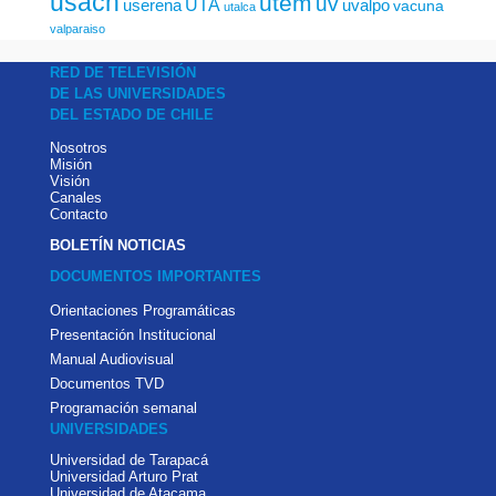
usach
utem
uv
UTA
userena
uvalpo
vacuna
utalca
valparaiso
RED DE TELEVISIÓN
DE LAS UNIVERSIDADES
DEL ESTADO DE CHILE
Nosotros
Misión
Visión
Canales
Contacto
BOLETÍN NOTICIAS
DOCUMENTOS IMPORTANTES
Orientaciones Programáticas
Presentación Institucional
Manual Audiovisual
Documentos TVD
Programación semanal
UNIVERSIDADES
Universidad de Tarapacá
Universidad Arturo Prat
Universidad de Atacama