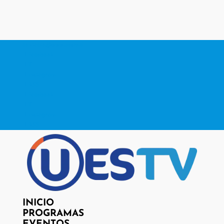
contacto@www.uestv.cl
Facebook
X
Instagram
RSS
Facebook
X
Instagram
RSS
INICIO
PROGRAMAS