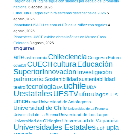
Región de O’Higgins sigue con sueldos por debajo del promedio
nacional
6 agosto, 2026
CineClub ULagos exhibirá estrenos destacados de 2026
5
agosto, 2026
Planetario USACH celebra el Día de la Niñez con regalos
4
agosto, 2026
Pinacoteca UMCE exhibe obras inéditas en Museo Casa
Colorada
3 agosto, 2026
ETIQUETAS
Chile
ciencia
arte
astronomia
Congreso Futuro
cultura
Educación
CUECH
covid19
Superior
innovacion
Investigación
patrimonio
sustentabilidad
Sostenibilidad
uchile
tecnologia
teatro
UDA
UA
Uestatales
UESTV
ufro
ulagos
ULS
umce
Universidad de Antofagasta
UNAP
Universidad de Chile
Universidad de La Frontera
Universidad de Los Lagos
Universidad de La Serena
Universidad de Valparaíso
Universidad de O'Higgins
Universidades Estatales
upla
uoh