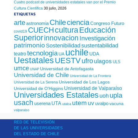
Cuatro podcast de universidades estatales van por el Premio
Cultura Científica
30 julio, 2026
ETIQUETAS
Chile
ciencia
arte
astronomia
Congreso Futuro
cultura
Educación
CUECH
covid19
Superior
innovacion
Investigación
patrimonio
sustentabilidad
Sostenibilidad
uchile
tecnologia
teatro
UDA
UA
Uestatales
UESTV
ufro
ulagos
ULS
umce
Universidad de Antofagasta
UNAP
Universidad de Chile
Universidad de La Frontera
Universidad de Los Lagos
Universidad de La Serena
Universidad de Valparaíso
Universidad de O'Higgins
Universidades Estatales
upla
uoh
usach
utem
uv
UTA
userena
uvalpo
vacuna
utalca
valparaiso
RED DE TELEVISIÓN
DE LAS UNIVERSIDADES
DEL ESTADO DE CHILE