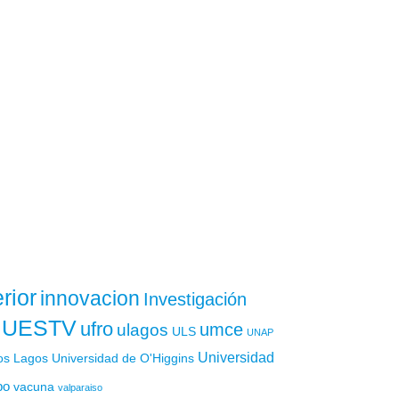
rior
innovacion
Investigación
UESTV
ufro
ulagos
umce
ULS
UNAP
Universidad
os Lagos
Universidad de O'Higgins
po
vacuna
valparaiso