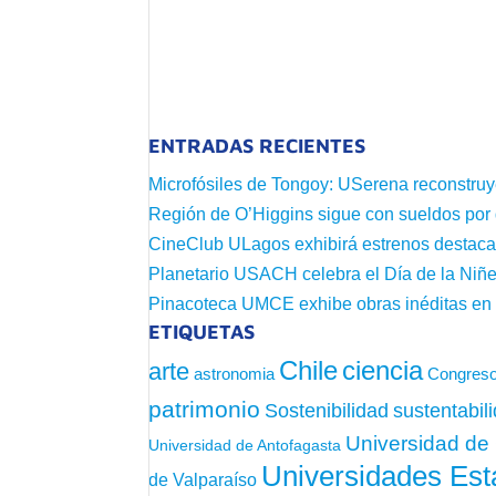
ENTRADAS RECIENTES
Microfósiles de Tongoy: USerena reconstruy
Región de O’Higgins sigue con sueldos por
CineClub ULagos exhibirá estrenos destac
Planetario USACH celebra el Día de la Niñe
Pinacoteca UMCE exhibe obras inéditas e
ETIQUETAS
Chile
ciencia
arte
astronomia
Congreso
patrimonio
sustentabil
Sostenibilidad
Universidad de 
Universidad de Antofagasta
Universidades Est
de Valparaíso