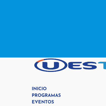
contacto@www.uestv.cl
Facebook
X
Instagram
RSS
Facebook
X
Instagram
RSS
INICIO
PROGRAMAS
EVENTOS