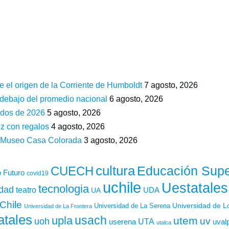
e el origen de la Corriente de Humboldt
7 agosto, 2026
 debajo del promedio nacional
6 agosto, 2026
ados de 2026
5 agosto, 2026
z con regalos
4 agosto, 2026
n Museo Casa Colorada
3 agosto, 2026
cultura
Educación Supe
CUECH
 Futuro
covid19
uchile
Uestatales
tecnologia
idad
teatro
UDA
UA
Chile
Universidad de L
Universidad de La Serena
Universidad de La Frontera
atales
usach
upla
utem
uv
uoh
UTA
userena
uval
utalca