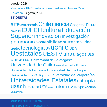
agosto, 2026
Pinacoteca UMCE exhibe obras inéditas en Museo Casa
Colorada
3 agosto, 2026
ETIQUETAS
Chile
ciencia
arte
astronomia
Congreso Futuro
cultura
Educación
CUECH
covid19
Superior
innovacion
Investigación
patrimonio
sustentabilidad
Sostenibilidad
uchile
tecnologia
teatro
UDA
UA
Uestatales
UESTV
ufro
ulagos
ULS
umce
Universidad de Antofagasta
UNAP
Universidad de Chile
Universidad de La Frontera
Universidad de Los Lagos
Universidad de La Serena
Universidad de Valparaíso
Universidad de O'Higgins
Universidades Estatales
upla
uoh
usach
utem
uv
UTA
userena
uvalpo
vacuna
utalca
valparaiso
RED DE TELEVISIÓN
DE LAS UNIVERSIDADES