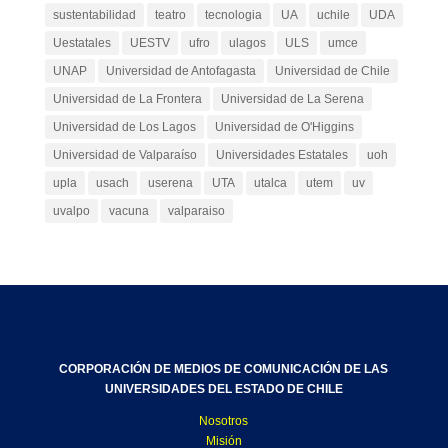
sustentabilidad
teatro
tecnologia
UA
uchile
UDA
Uestatales
UESTV
ufro
ulagos
ULS
umce
UNAP
Universidad de Antofagasta
Universidad de Chile
Universidad de La Frontera
Universidad de La Serena
Universidad de Los Lagos
Universidad de O'Higgins
Universidad de Valparaíso
Universidades Estatales
uoh
upla
usach
userena
UTA
utalca
utem
uv
uvalpo
vacuna
valparaiso
CORPORACIÓN DE MEDIOS DE COMUNICACIÓN DE LAS
UNIVERSIDADES DEL ESTADO DE CHILE
Nosotros
Misión