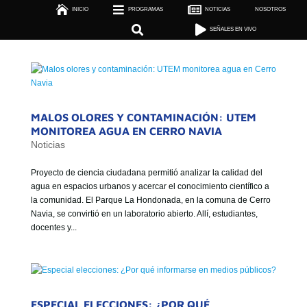



INICIO
PROGRAMAS

NOTICIAS
NOSOTROS

SEÑALES EN VIVO


SEÑALES EN VIVO
MALOS OLORES Y CONTAMINACIÓN: UTEM
MONITOREA AGUA EN CERRO NAVIA
Noticias
Proyecto de ciencia ciudadana permitió analizar la calidad del
agua en espacios urbanos y acercar el conocimiento científico a
la comunidad. El Parque La Hondonada, en la comuna de Cerro
Navia, se convirtió en un laboratorio abierto. Allí, estudiantes,
docentes y...
ESPECIAL ELECCIONES: ¿POR QUÉ