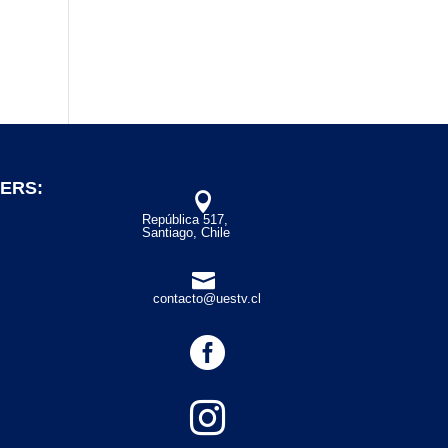
ERS:

República 517,
Santiago, Chile

contacto@uestv.cl

