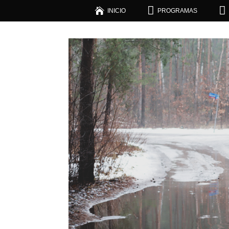



INICIO
PROGRAMAS