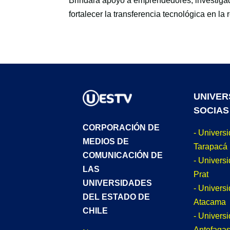
Brindara apoyo a emprendedores, investigad
fortalecer la transferencia tecnológica en la 
UNIVER
SOCIAS
CORPORACIÓN DE
- Univers
MEDIOS DE
Tarapacá
COMUNICACIÓN DE
- Universi
LAS
Prat
UNIVERSIDADES
- Univers
DEL ESTADO DE
Atacama
CHILE
- Univers
Antofagas