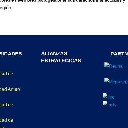
ores e inventores para gestionar sus derechos intelectuales y
región.
ALIANZAS
SIDADES
PARTN
ESTRATEGICAS
idad de
dad Arturo
idad de
idad de
ta