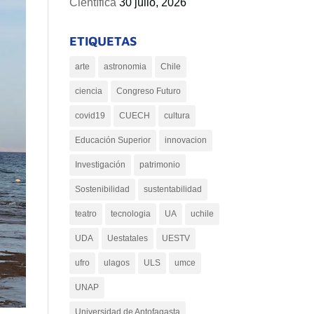
Científica
30 julio, 2026
ETIQUETAS
arte
astronomia
Chile
ciencia
Congreso Futuro
covid19
CUECH
cultura
Educación Superior
innovacion
Investigación
patrimonio
Sostenibilidad
sustentabilidad
teatro
tecnologia
UA
uchile
UDA
Uestatales
UESTV
ufro
ulagos
ULS
umce
UNAP
Universidad de Antofagasta