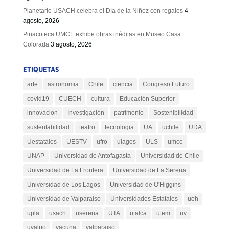
Planetario USACH celebra el Día de la Niñez con regalos
4
agosto, 2026
Pinacoteca UMCE exhibe obras inéditas en Museo Casa
Colorada
3 agosto, 2026
ETIQUETAS
arte
astronomia
Chile
ciencia
Congreso Futuro
covid19
CUECH
cultura
Educación Superior
innovacion
Investigación
patrimonio
Sostenibilidad
sustentabilidad
teatro
tecnologia
UA
uchile
UDA
Uestatales
UESTV
ufro
ulagos
ULS
umce
UNAP
Universidad de Antofagasta
Universidad de Chile
Universidad de La Frontera
Universidad de La Serena
Universidad de Los Lagos
Universidad de O'Higgins
Universidad de Valparaíso
Universidades Estatales
uoh
upla
usach
userena
UTA
utalca
utem
uv
uvalpo
vacuna
valparaiso