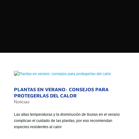

PROGRAMAS

NOTICIAS
NOSOTROS


SEÑALES EN VIVO
RED DE MEDIOS DE COMUNICACIÓN
Buscar:
DE LAS UNIVERSIDADES DEL
ESTADO DE CHILE
QUIENES SOMOS
PLANTAS EN VERANO: CONSEJOS PARA
MISIÓN
PROTEGERLAS DEL CALOR
Noticias
VISIÓN
Las altas temperaturas y la disminución de lluvias en el verano
complican el cuidado de las plantas, por eso recomiendan
especies resistentes al calor