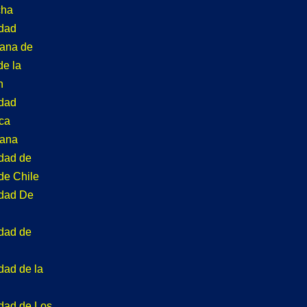
cha
idad
tana de
de la
n
idad
ca
tana
idad de
de Chile
idad De
idad de
dad de la
idad de Los