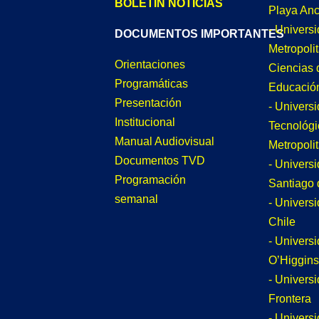
BOLETÍN NOTICIAS
Playa An
- Univers
DOCUMENTOS IMPORTANTES
Metropoli
Orientaciones
Ciencias 
Programáticas
Educació
Presentación
- Univers
Institucional
Tecnológi
Manual Audiovisual
Metropoli
Documentos TVD
- Univers
Programación
Santiago 
semanal
- Univers
Chile
- Univers
O’Higgins
- Universi
Frontera
- Univers