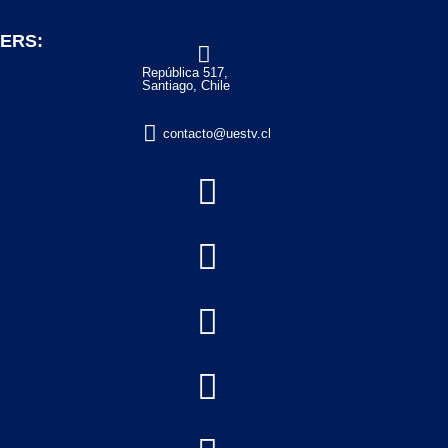
ERS:

República 517,
Santiago, Chile

contacto@uestv.cl



