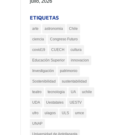
julio, 2026
ETIQUETAS
arte
astronomia
Chile
ciencia
Congreso Futuro
covid19
CUECH
cultura
Educación Superior
innovacion
Investigación
patrimonio
Sostenibilidad
sustentabilidad
teatro
tecnologia
UA
uchile
UDA
Uestatales
UESTV
ufro
ulagos
ULS
umce
UNAP
Universidad de Antofagasta