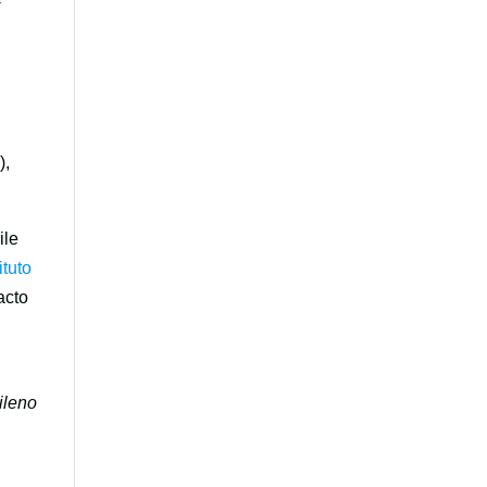
),
ile
ituto
acto
ileno