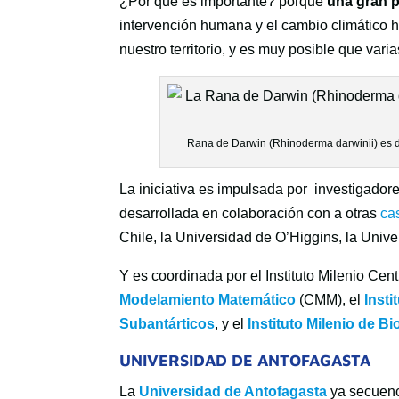
¿Por qué es importante? porque
una gran p
intervención humana y el cambio climático 
nuestro territorio, y es muy posible que var
Rana de Darwin (Rhinoderma darwinii) es de
La iniciativa es impulsada por investigadore
desarrollada en colaboración con a otras
ca
Chile, la Universidad de O’Higgins, la Unive
Y es coordinada por el Instituto Milenio C
Modelamiento Matemático
(CMM), el
Insti
Subantárticos
, y el
Instituto Milenio de Bi
UNIVERSIDAD DE ANTOFAGASTA
La
Universidad de Antofagasta
ya secuenci