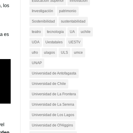
Educación Superior
innovacion
, los
Investigación
patrimonio
Sostenibilidad
sustentabilidad
teatro
tecnologia
UA
uchile
ia es
e
UDA
Uestatales
UESTV
ufro
ulagos
ULS
umce
UNAP
Universidad de Antofagasta
Universidad de Chile
Universidad de La Frontera
Universidad de La Serena
Universidad de Los Lagos
vel
Universidad de O'Higgins
orden