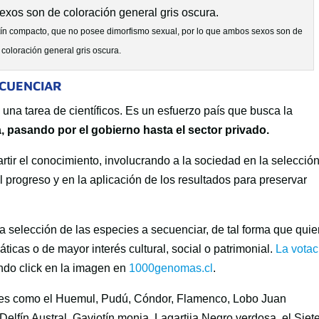
otín compacto, que no posee dimorfismo sexual, por lo que ambos sexos son de
coloración general gris oscura.
ECUENCIAR
na tarea de científicos. Es un esfuerzo país que busca la
, pasando por el gobierno hasta el sector privado.
rtir el conocimiento, involucrando a la sociedad en la selecció
 progreso y en la aplicación de los resultados para preservar
 la selección de las especies a secuenciar, de tal forma que qui
cas o de mayor interés cultural, social o patrimonial.
La votac
do click en la imagen en
1000genomas.cl
.
ies como el Huemul, Pudú, Cóndor, Flamenco, Lobo Juan
elfín Austral, Gaviotín monja, Lagartija Negro verdosa, el Siet