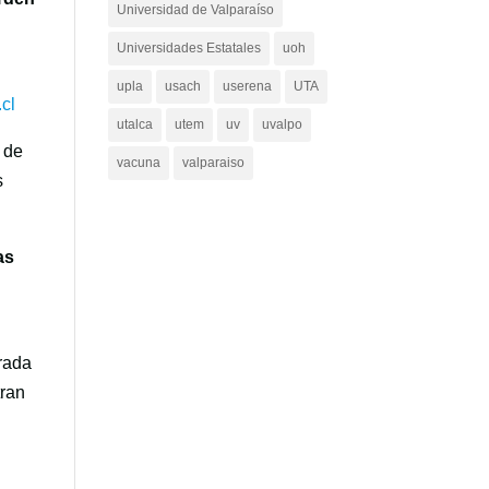
Universidad de Valparaíso
Universidades Estatales
uoh
upla
usach
userena
UTA
cl
utalca
utem
uv
uvalpo
 de
vacuna
valparaiso
s
as
rada
tran