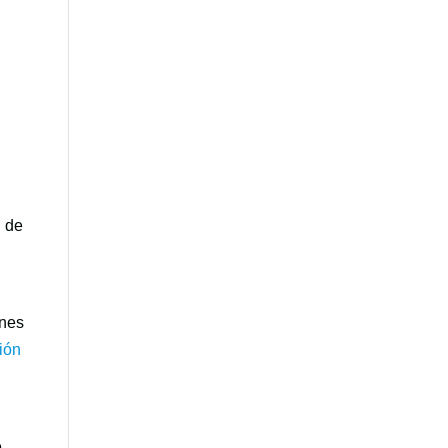
n de
enes
ión
e