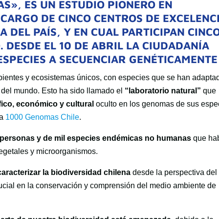
S», ES UN ESTUDIO PIONERO EN
 CARGO DE CINCO CENTROS DE EXCELENC
A DEL PAÍS, Y EN CUAL PARTICIPAN CINC
 DESDE EL 10 DE ABRIL LA CIUDADANÍA
ESPECIES A SECUENCIAR GENÉTICAMENTE
bientes y ecosistemas únicos, con especies que se han adapta
s del mundo. Esto ha sido llamado el
“laboratorio natural”
que
ífico, económico y cultural
oculto en los genomas de sus espe
va
1000 Genomas Chile
.
l personas y de mil especies endémicas no humanas
que hab
, vegetales y microorganismos.
caracterizar la biodiversidad chilena
desde la perspectiva del
rucial en la conservación y comprensión del medio ambiente de