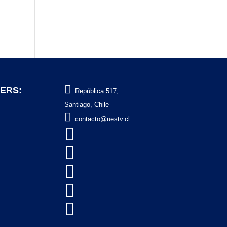

ERS:
República 517,
Santiago, Chile

contacto@uestv.cl




