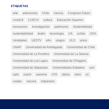
ETIQUETAS
arte
astronomia
Chile
ciencia
Congreso Futuro
covid19
CUECH
cultura
Educación Superior
innovacion
Investigación
patrimonio
Sostenibilidad
sustentabilidad
teatro
tecnologia
UA
uchile
UDA
Uestatales
UESTV
ufro
ulagos
ULS
umce
UNAP
Universidad de Antofagasta
Universidad de Chile
Universidad de La Frontera
Universidad de La Serena
Universidad de Los Lagos
Universidad de O'Higgins
Universidad de Valparaíso
Universidades Estatales
uoh
upla
usach
userena
UTA
utalca
utem
uv
uvalpo
vacuna
valparaiso