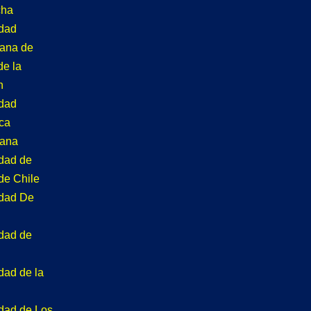
cha
idad
tana de
de la
n
idad
ca
tana
idad de
de Chile
idad De
idad de
dad de la
idad de Los