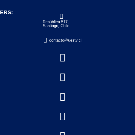
ERS:

República 517,
Santiago, Chile

contacto@uestv.cl



