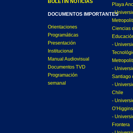
BOLETÍN NOTICIAS
Playa An
- Univers
DOCUMENTOS IMPORTANTES
Metropoli
Orientaciones
Ciencias 
Programáticas
Educació
Presentación
- Univers
Institucional
Tecnológi
Manual Audiovisual
Metropoli
Documentos TVD
- Univers
Programación
Santiago 
semanal
- Univers
Chile
- Univers
O’Higgins
- Universi
Frontera
- Univers