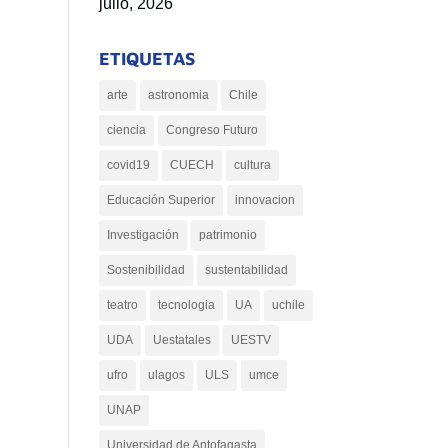
julio, 2026
ETIQUETAS
arte
astronomia
Chile
ciencia
Congreso Futuro
covid19
CUECH
cultura
Educación Superior
innovacion
Investigación
patrimonio
Sostenibilidad
sustentabilidad
teatro
tecnologia
UA
uchile
UDA
Uestatales
UESTV
ufro
ulagos
ULS
umce
UNAP
Universidad de Antofagasta