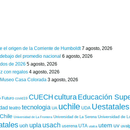
e el origen de la Corriente de Humboldt
7 agosto, 2026
 debajo del promedio nacional
6 agosto, 2026
ados de 2026
5 agosto, 2026
z con regalos
4 agosto, 2026
n Museo Casa Colorada
3 agosto, 2026
cultura
Educación Supe
CUECH
 Futuro
covid19
uchile
Uestatales
tecnologia
idad
teatro
UDA
UA
Chile
Universidad de L
Universidad de La Serena
Universidad de La Frontera
atales
usach
upla
utem
uv
uoh
UTA
userena
uval
utalca