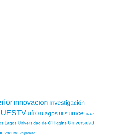
rior
innovacion
Investigación
UESTV
ufro
ulagos
umce
ULS
UNAP
Universidad
os Lagos
Universidad de O'Higgins
po
vacuna
valparaiso