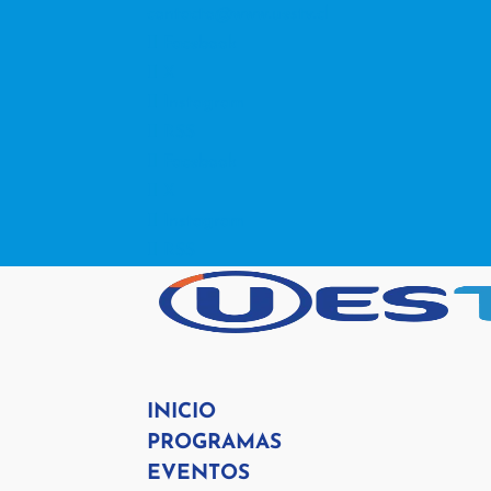
contacto@www.uestv.cl
Facebook
X
Instagram
RSS
Facebook
X
Instagram
RSS
INICIO
PROGRAMAS
EVENTOS