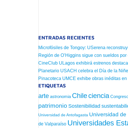
ENTRADAS RECIENTES
Microfósiles de Tongoy: USerena reconstruy
Región de O’Higgins sigue con sueldos por
CineClub ULagos exhibirá estrenos destac
Planetario USACH celebra el Día de la Niñe
Pinacoteca UMCE exhibe obras inéditas e
ETIQUETAS
Chile
ciencia
arte
astronomia
Congreso
patrimonio
sustentabil
Sostenibilidad
Universidad de 
Universidad de Antofagasta
Universidades Est
de Valparaíso